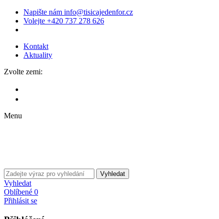
Napište nám
info@tisicajedenfor.cz
Volejte
+420 737 278 626
Kontakt
Aktuality
Zvolte zemi:
Menu
Vyhledat
Vyhledat
Oblíbené
0
Přihlásit se