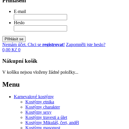
Přihlášení
E-mail
Heslo
Přihlásit se
Nemám účet. Chci se
registrovat
!
Zapomněli jste heslo?
0,00 Kč
0
Nákupní košík
V košíku nejsou vloženy žádné položky...
Menu
Karnevalové kostýmy
Kostýmy etnika
Kostýmy charakter
Kostýmy sexy
Kostýmy travesti a úlet
Kostýmy Mikuláš, čert, anděl
Kostýmy masopust