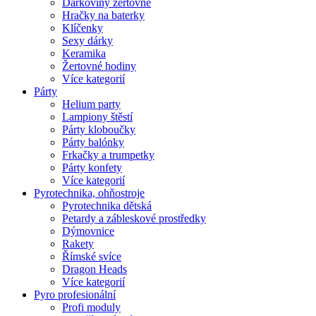
Dárkoviny žertovné
Hračky na baterky
Klíčenky
Sexy dárky
Keramika
Žertovné hodiny
Více kategorií
Párty
Helium party
Lampiony štěstí
Párty kloboučky
Párty balónky
Frkačky a trumpetky
Párty konfety
Více kategorií
Pyrotechnika, ohňostroje
Pyrotechnika dětská
Petardy a zábleskové prostředky
Dýmovnice
Rakety
Římské svíce
Dragon Heads
Více kategorií
Pyro profesionální
Profi moduly