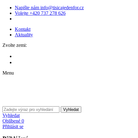
Napište nám
info@tisicajedenfor.cz
Volejte
+420 737 278 626
Kontakt
Aktuality
Zvolte zemi:
Menu
Vyhledat
Vyhledat
Oblíbené
0
Přihlásit se