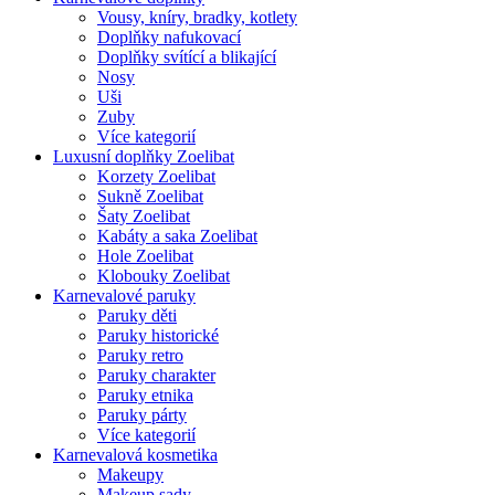
Vousy, kníry, bradky, kotlety
Doplňky nafukovací
Doplňky svítící a blikající
Nosy
Uši
Zuby
Více kategorií
Luxusní doplňky Zoelibat
Korzety Zoelibat
Sukně Zoelibat
Šaty Zoelibat
Kabáty a saka Zoelibat
Hole Zoelibat
Klobouky Zoelibat
Karnevalové paruky
Paruky děti
Paruky historické
Paruky retro
Paruky charakter
Paruky etnika
Paruky párty
Více kategorií
Karnevalová kosmetika
Makeupy
Makeup sady