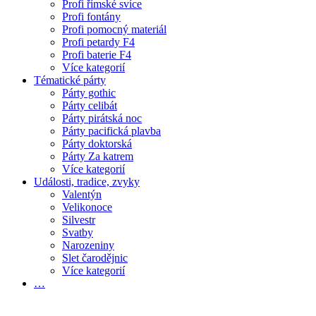
Profi římské svíce
Profi fontány
Profi pomocný materiál
Profi petardy F4
Profi baterie F4
Více kategorií
Tématické párty
Párty gothic
Párty celibát
Párty pirátská noc
Párty pacifická plavba
Párty doktorská
Párty Za katrem
Více kategorií
Události, tradice, zvyky
Valentýn
Velikonoce
Silvestr
Svatby
Narozeniny
Slet čarodějnic
Více kategorií
…