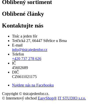
Oblíbený sortiment
Oblíbené články
Kontaktujte nás
Tisíc a jeden fór
Tetčická 27, 66447 Střelice u Brna
E-mail
info@tisicajedenfor.cz
Telefon
+420 737 278 626
IČ
45602689
DIČ
CZ6611021175
Najdete nás na Facebooku
Copyright © tisicajedenfor.cz.
© Internetový obchod
EasyShop®
IT STUDIO s.r.o.