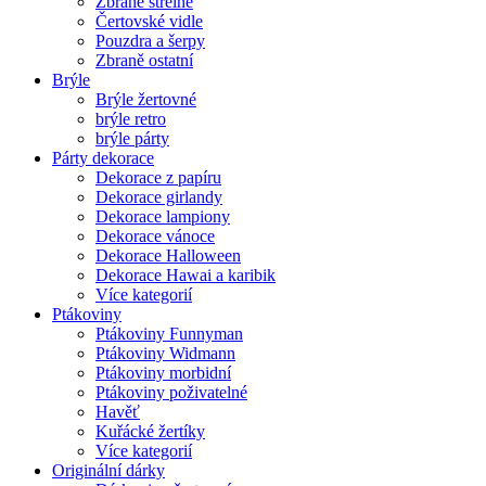
Zbraně střelné
Čertovské vidle
Pouzdra a šerpy
Zbraně ostatní
Brýle
Brýle žertovné
brýle retro
brýle párty
Párty dekorace
Dekorace z papíru
Dekorace girlandy
Dekorace lampiony
Dekorace vánoce
Dekorace Halloween
Dekorace Hawai a karibik
Více kategorií
Ptákoviny
Ptákoviny Funnyman
Ptákoviny Widmann
Ptákoviny morbidní
Ptákoviny poživatelné
Havěť
Kuřácké žertíky
Více kategorií
Originální dárky