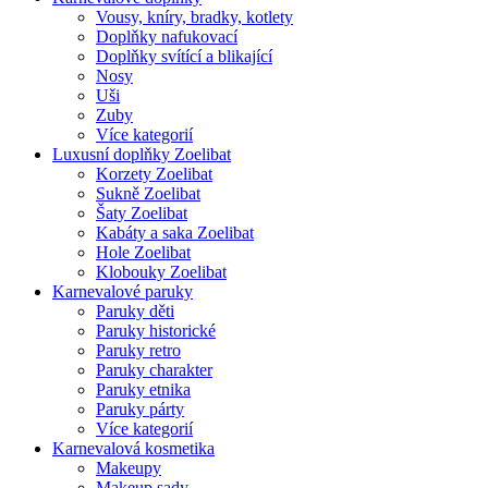
Vousy, kníry, bradky, kotlety
Doplňky nafukovací
Doplňky svítící a blikající
Nosy
Uši
Zuby
Více kategorií
Luxusní doplňky Zoelibat
Korzety Zoelibat
Sukně Zoelibat
Šaty Zoelibat
Kabáty a saka Zoelibat
Hole Zoelibat
Klobouky Zoelibat
Karnevalové paruky
Paruky děti
Paruky historické
Paruky retro
Paruky charakter
Paruky etnika
Paruky párty
Více kategorií
Karnevalová kosmetika
Makeupy
Makeup sady