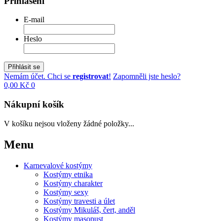
Přihlášení
E-mail
Heslo
Přihlásit se
Nemám účet. Chci se
registrovat
!
Zapomněli jste heslo?
0,00 Kč
0
Nákupní košík
V košíku nejsou vloženy žádné položky...
Menu
Karnevalové kostýmy
Kostýmy etnika
Kostýmy charakter
Kostýmy sexy
Kostýmy travesti a úlet
Kostýmy Mikuláš, čert, anděl
Kostýmy masopust