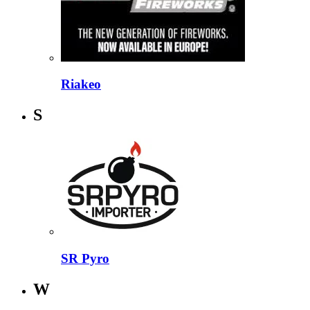
Riakeo
S
SR Pyro
W