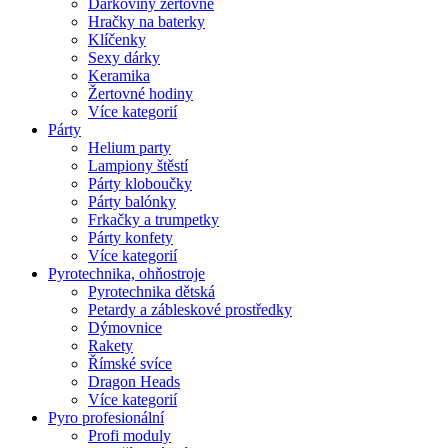
Dárkoviny žertovné
Hračky na baterky
Klíčenky
Sexy dárky
Keramika
Žertovné hodiny
Více kategorií
Párty
Helium party
Lampiony štěstí
Párty kloboučky
Párty balónky
Frkačky a trumpetky
Párty konfety
Více kategorií
Pyrotechnika, ohňostroje
Pyrotechnika dětská
Petardy a zábleskové prostředky
Dýmovnice
Rakety
Římské svíce
Dragon Heads
Více kategorií
Pyro profesionální
Profi moduly