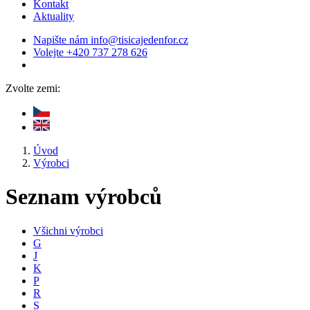
Kontakt
Aktuality
Napište nám
info@tisicajedenfor.cz
Volejte
+420 737 278 626
Zvolte zemi:
Úvod
Výrobci
Seznam výrobců
Všichni výrobci
G
J
K
P
R
S