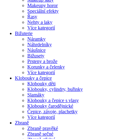
Makeupy horor
Speciální efekty
Řasy
Nehty a laky
Více kategorií
Bižuterie
Náramky
Náhrdelníky
Náušnice
Bižusety
Prsteny a brože
Korunky a čelenky
Více kategorií
Klobouky a čepice
Klobouky děti
Klobouky, cylindry, buřinky
Slamáky
Klobouky a čepice s vlasy
Klobouky čarodějnické
Čepice, závoje, plachetky
Více kategorií
Zbraně
Zbraně pravěké
Zbraně sečné