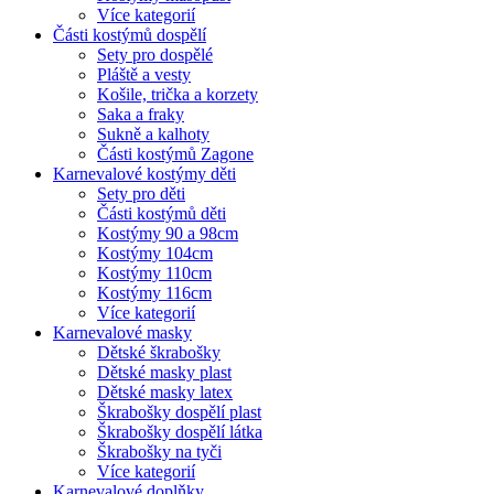
Více kategorií
Části kostýmů dospělí
Sety pro dospělé
Pláště a vesty
Košile, trička a korzety
Saka a fraky
Sukně a kalhoty
Části kostýmů Zagone
Karnevalové kostýmy děti
Sety pro děti
Části kostýmů děti
Kostýmy 90 a 98cm
Kostýmy 104cm
Kostýmy 110cm
Kostýmy 116cm
Více kategorií
Karnevalové masky
Dětské škrabošky
Dětské masky plast
Dětské masky latex
Škrabošky dospělí plast
Škrabošky dospělí látka
Škrabošky na tyči
Více kategorií
Karnevalové doplňky