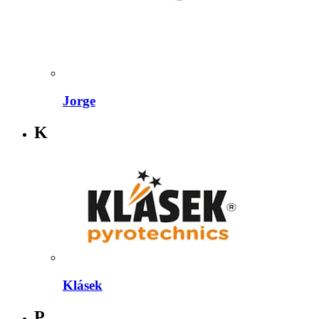
Jorge
K
Klásek
P