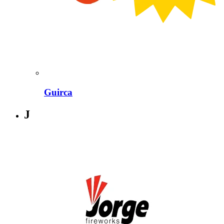
Guirca
J